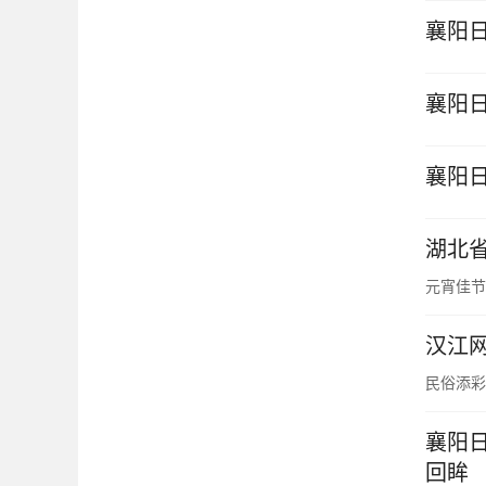
襄阳
襄阳
襄阳
湖北
元宵佳节
汉江
民俗添彩
襄阳日
回眸