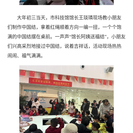
大年初三当天，市科技馆馆长王琰璘现场教小朋友
们制作中国结，拿着红绳顺着方向一编一扭，一个个饱
满的中国结摆在桌前。一声声“馆长阿姨送福结”，小朋友
们兴高采烈地接过中国结，说着吉祥话，活动现场热热
闹闹、福气满满。